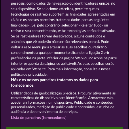
pessoais, como dados de navegação ou identificadores únicos, no
seu dispositivo. Se selecionar «Aceito», permite que as
GOLDEN EI OF
FOREVER
tecnologias de rastreio suportem as finalidades apresentadas em
MOORHUHN
DIAMONDS
«Nós e os nossos parceiros tratamos dados para as seguintes
finalidades». Se, pelo contrário, selecionar «Rejeitar tudo» ou
Mostrar todos os jogos
retirar o seu consentimento, estas tecnologias serão desativadas.
Se os rastreadores forem desativados, alguns conteúdos e
Termos e Condições
anúncios que vê poderão não ser tão relevantes para si. Pode
voltar a este menu para alterar as suas escolhas ou retirar o
consentimento a qualquer momento clicando na ligação Gerir
Declaração de Privacidade
Marca
preferências na parte inferior da página Web (ou no ícone na parte
inferior esquerda da página, se aplicável). As suas escolhas serão
Empresa
Perguntas frequentes
aplicadas em Website. Para mais informação, consulte a nossa
política de privacidade.
Nós e os nossos parceiros tratamos os dados para
Programa de parceiros afiliados
Facebook
fornecermos:
Enviar pedido de rescisão
Utilizar dados de geolocalização precisos. Procurar ativamente as
características do dispositivo para identificação. Armazenar e/ou
aceder a informações num dispositivo. Publicidade e conteúdos
personalizados, medição de publicidade e conteúdos, estudos de
audiência e desenvolvimento de serviços.
Lista de parceiros (fornecedores)
Os jogos do Casino social destinam-se apenas a fins