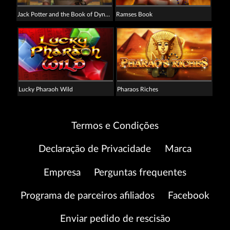
Jack Potter and the Book of Dynasties
Ramses Book
Lucky Pharaoh Wild
Pharaos Riches
Termos e Condições
Declaração de Privacidade
Marca
Empresa
Perguntas frequentes
Programa de parceiros afiliados
Facebook
Enviar pedido de rescisão