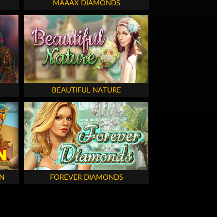
MAAAX DIAMONDS
BEAUTIFUL NATURE
N
FOREVER DIAMONDS