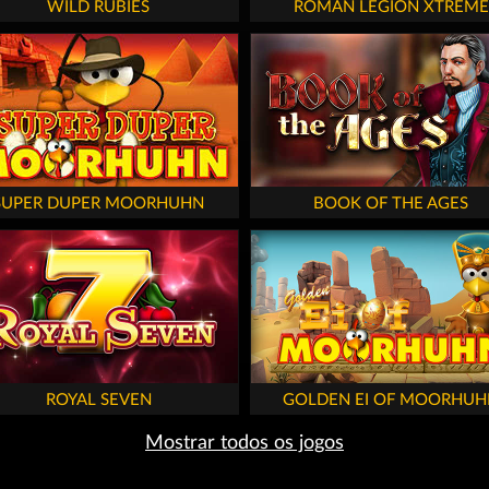
WILD RUBIES
ROMAN LEGION XTREME
SUPER DUPER MOORHUHN
BOOK OF THE AGES
ROYAL SEVEN
GOLDEN EI OF MOORHUH
Mostrar todos os jogos