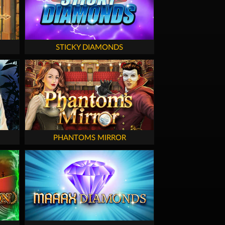
STICKY DIAMONDS
PHANTOMS MIRROR