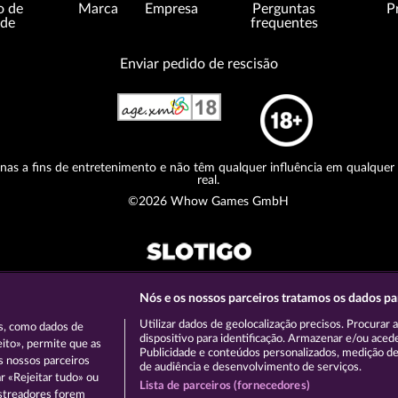
o de
Marca
Empresa
Perguntas
P
ade
frequentes
Enviar pedido de rescisão
nas a fins de entretenimento e não têm qualquer influência em qualquer 
real.
©2026 Whow Games GmbH
Nós e os nossos parceiros tratamos os dados p
Utilizar dados de geolocalização precisos. Procurar 
s, como dados de
dispositivo para identificação. Armazenar e/ou aced
eito», permite que as
Publicidade e conteúdos personalizados, medição de
s nossos parceiros
de audiência e desenvolvimento de serviços.
ar «Rejeitar tudo» ou
Lista de parceiros (fornecedores)
astreadores forem