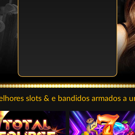
elhores slots & e bandidos armados a u