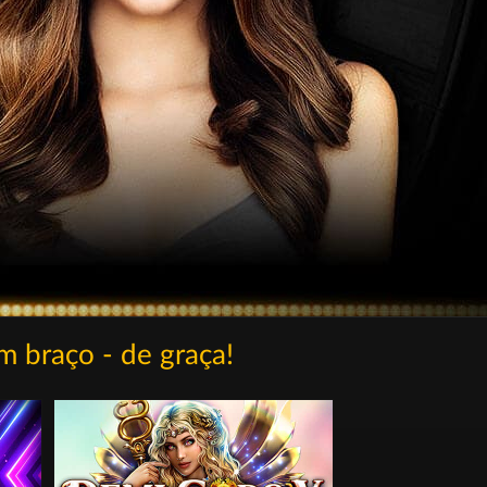
m braço - de graça!