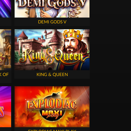
DEMI GODS V
K OF
KING & QUEEN