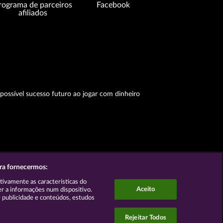
rograma de parceiros
Facebook
afiliados
possível sucesso futuro ao jogar com dinheiro
ara fornecermos:
ativamente as características do
Aceito
er a informações num dispositivo.
 publicidade e conteúdos, estudos
Rejeitar Todos