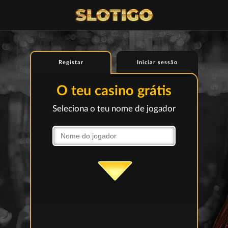
Registar
Iniciar sessão
O teu casino grátis
Seleciona o teu nome de jogador