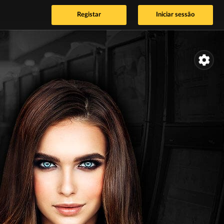
Registar
Iniciar sessão