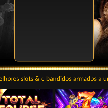
elhores slots & e bandidos armados a u