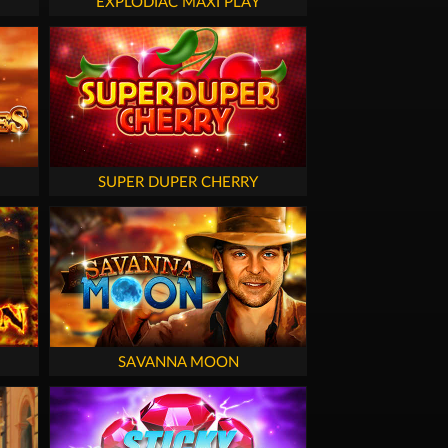
EXPLODIAC MAXI PLAY
SUPER DUPER CHERRY
SAVANNA MOON