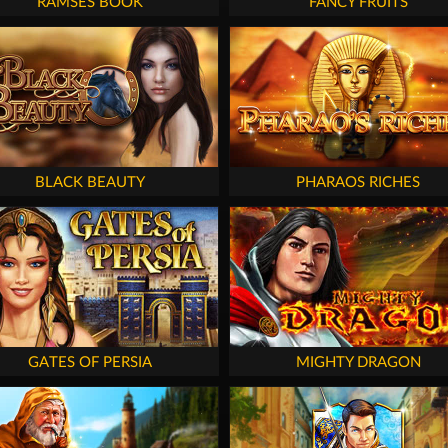
RAMSES BOOK
FANCY FRUITS
BLACK BEAUTY
PHARAOS RICHES
GATES OF PERSIA
MIGHTY DRAGON