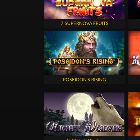
7 SUPERNOVA FRUITS
POSEIDON'S RISING