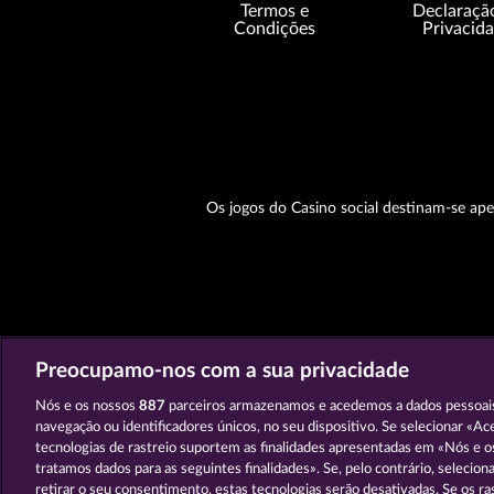
Termos e
Declaraçã
Condições
Privacid
Os jogos do Casino social destinam-se ape
Preocupamo-nos com a sua privacidade
Nós e os nossos
887
parceiros armazenamos e acedemos a dados pessoai
navegação ou identificadores únicos, no seu dispositivo. Se selecionar «Ac
tecnologias de rastreio suportem as finalidades apresentadas em «Nós e o
tratamos dados para as seguintes finalidades». Se, pelo contrário, selecion
retirar o seu consentimento, estas tecnologias serão desativadas. Se os r