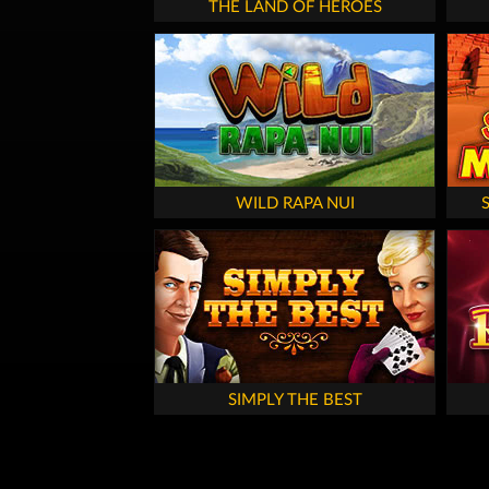
THE LAND OF HEROES
WILD RAPA NUI
SIMPLY THE BEST