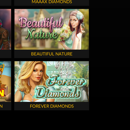
MAAAX DIAMONDS
BEAUTIFUL NATURE
N
FOREVER DIAMONDS