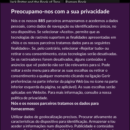
Jack Potter and the Book of Teos
Ramses Book
Preocupamo-nos com a sua privacidade
Nós e os nossos
885
parceiros armazenamos e acedemos a dados
pessoais, como dados de navegação ou identificadores únicos, no
seu dispositivo. Se selecionar «Aceito», permite que as
tecnologias de rastreio suportem as finalidades apresentadas em
«Nós e os nossos parceiros tratamos dados para as seguintes
Lucky Pharaoh Wild
Pharaos Riches
finalidades». Se, pelo contrário, selecionar «Rejeitar tudo» ou
retirar o seu consentimento, estas tecnologias serão desativadas.
Se os rastreadores forem desativados, alguns conteúdos e
Termos e Condições
anúncios que vê poderão não ser tão relevantes para si. Pode
voltar a este menu para alterar as suas escolhas ou retirar o
consentimento a qualquer momento clicando na ligação Gerir
Declaração de Privacidade
Marca
preferências na parte inferior da página Web (ou no ícone na parte
inferior esquerda da página, se aplicável). As suas escolhas serão
Empresa
Perguntas frequentes
aplicadas em Website. Para mais informação, consulte a nossa
política de privacidade.
Nós e os nossos parceiros tratamos os dados para
Programa de parceiros afiliados
Facebook
fornecermos:
Enviar pedido de rescisão
Utilizar dados de geolocalização precisos. Procurar ativamente as
características do dispositivo para identificação. Armazenar e/ou
aceder a informações num dispositivo. Publicidade e conteúdos