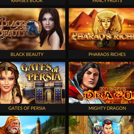
RAMSES BOOK
FANCY FRUITS
BLACK BEAUTY
PHARAOS RICHES
GATES OF PERSIA
MIGHTY DRAGON