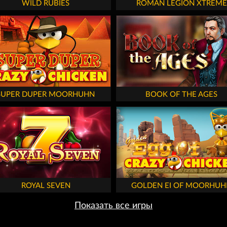
WILD RUBIES
ROMAN LEGION XTREME
SUPER DUPER MOORHUHN
BOOK OF THE AGES
ROYAL SEVEN
GOLDEN EI OF MOORHUH
Показать все игры