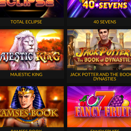
TOTAL ECLIPSE
40 SEVENS
MAJESTIC KING
JACK POTTER AND THE BOO
DYNASTIES