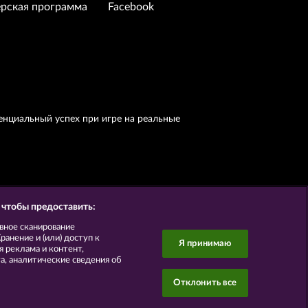
рская программа
Facebook
енциальный успех при игре на реальные
 чтобы предоставить:
вное сканирование
анение и (или) доступ к
Я принимаю
 реклама и контент,
, аналитические сведения об
Отклонить все