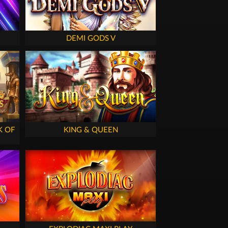
DEMI GODS V
K OF
KING & QUEEN