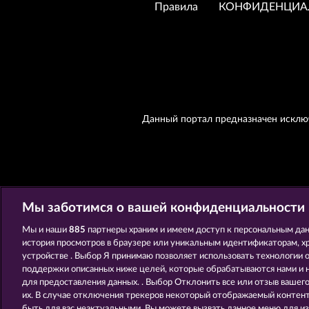
Правила
КОНФИДЕНЦИА
Данный портал предназначен исключ
Мы заботимся о вашей конфиденциальности
Мы и наши
885
партнеры храним и имеем доступ к персональным дан
история просмотров в браузере или уникальным идентификаторам, х
устройстве . Выбор Я принимаю позволяет использовать технологии 
поддержки описанных ниже целей, которые обрабатываются нами и
для предоставления данных. . Выбор Отклонить все или отзыв вашег
их. В случае отключения трекеров некоторый отображаемый контент
быть для вас неактуальными. Вы можете вызвать данное меню для из