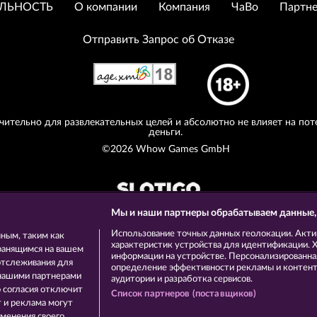
ЛЬНОСТЬ
О компании
Компания
ЧаВо
Партне
Отправить Запрос об Отказе
ительно для развлекательных целей и абсолютно не влияет на пот
деньги.
©2026 Whow Games GmbH
Мы и наши партнеры обрабатываем данные,
Использование точных данных геолокации. Акти
ным, таким как
характеристик устройства для идентификации. Хр
ранящимся на вашем
информации на устройстве. Персонализированная
отслеживания для
определение эффективности рекламы и контента
 нашими партнерами
аудитории и разработка сервисов.
о согласия отключит
Список партнеров (поставщиков)
 и реклама могут
менения своего