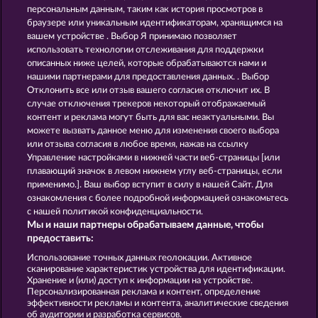
персональным данным, таким как история просмотров в
King of the Jungle
Majestic King
браузере или уникальным идентификаторам, хранящимся на
вашем устройстве . Выбор Я принимаю позволяет
использовать технологии отслеживания для поддержки
описанных ниже целей, которые обрабатываются нами и
нашими партнерами для предоставления данных. . Выбор
Отклонить все или отзыв вашего согласия отключит их. В
случае отключения трекеров некоторый отображаемый
контент и реклама могут быть для вас неактуальными. Вы
Atlantic Wilds
Duck Shooter
можете вызвать данное меню для изменения своего выбора
или отзыва согласия в любое время, нажав на ссылку
Управление настройками в нижней части веб-страницы [или
плавающий значок в левом нижнем углу веб-страницы, если
Правила
КОНФИДЕНЦИАЛЬНОСТЬ
применимо.]. Ваш выбор вступит в силу в нашей Сайт. Для
ознакомления с более подробной информацией ознакомьтесь
О компании
Компания
ЧаВо
с нашей политикой конфиденциальности.
Мы и наши партнеры обрабатываем данные, чтобы
Партнерская программа
Facebook
предоставить:
Использование точных данных геолокации. Активное
Отправить Запрос об Отказе
сканирование характеристик устройства для идентификации.
Хранение и (или) доступ к информации на устройстве.
Персонализированная реклама и контент, определение
эффективности рекламы и контента, аналитические сведения
об аудитории и разработка сервисов.