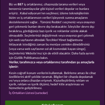
Crystal Ball
Mighty Dragon
Biz ve
887
iş ortaklarımız, cihazınızda tarama verileri veya
benzersiz tanımlayıcılar gibi kişisel verileri depolar ve bunlara
erişiriz . Kabul ediyorum'nın seçilmesi, izleme teknolojilerinin
bizim ve iş ortaklarımızın verileri işleyerek sunma amaçlarını
desteklemesini sağlar. . Tümünü Reddet'ı seçmeniz veya onayınızı
geri çekmeniz bunları devre dışı bırakacaktır. İzleyiciler devre dışı
bırakılırsa, gördüğünüz bazı içerik ve reklamlar sizinle alakalı
olmayabilir. Seçimlerinizi değiştirmek veya onayınızı geri çekmek
The Land of Heroes
Dragonheart The Nibelung Legends
için web sayfasının altındaki Tercihleri Yönet bağlantısına
tıklayarak istediğiniz zaman bu menüye yeniden dönebilirsiniz
[veya varsa web sayfasının sol alt kısmındaki kayan simge].
Hüküm ve Koşullar
Gizlilik Beyanı
Künye
Seçimleriniz Website'mız için de etkili olacaktır. Daha fazla ayrıntı
için Gizlilik Politikamıza bakın.
Veriler, tarafımızca veya ortaklarımız tarafından şu amaçlarla
Şirket
SSS
Ortaklık programı
Facebook
işlenir:
İptal talebini gönder
Kesin coğrafi konum verilerini kullanmak. Belirleme amacı ile cihaz
özelliklerini aktif şekilde taramak. Bilgileri bir cihazda depolamak
ve/veya onlara cihazdan erişmek. Kişiselleştirilmiş reklam ve
içerik, reklam ve içerik ölçümü, hedef kitle araştırması ve
hizmetlerin geliştirilmesi.
İş Ortakları Listesi (satıcılar)
Sosyal casino oyunları sadece eğlence amaçlıdır ve
gerçek parayla oynanan kumar oyunlarında