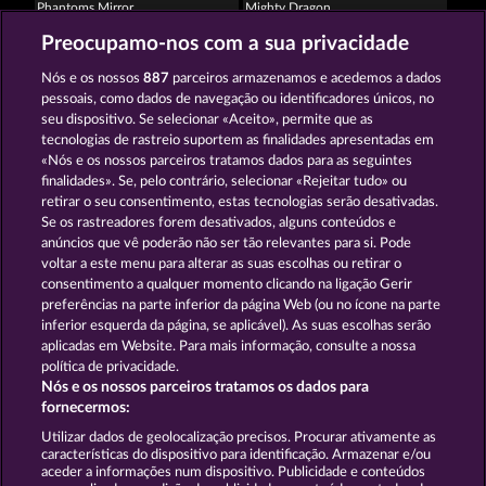
Phantoms Mirror
Mighty Dragon
Preocupamo-nos com a sua privacidade
Nós e os nossos
887
parceiros armazenamos e acedemos a dados
pessoais, como dados de navegação ou identificadores únicos, no
seu dispositivo. Se selecionar «Aceito», permite que as
tecnologias de rastreio suportem as finalidades apresentadas em
«Nós e os nossos parceiros tratamos dados para as seguintes
Creatures of the Night
Crystal Ball
finalidades». Se, pelo contrário, selecionar «Rejeitar tudo» ou
retirar o seu consentimento, estas tecnologias serão desativadas.
Se os rastreadores forem desativados, alguns conteúdos e
Termos e Condições
anúncios que vê poderão não ser tão relevantes para si. Pode
voltar a este menu para alterar as suas escolhas ou retirar o
consentimento a qualquer momento clicando na ligação Gerir
Declaração de Privacidade
Marca
preferências na parte inferior da página Web (ou no ícone na parte
inferior esquerda da página, se aplicável). As suas escolhas serão
Empresa
Perguntas frequentes
aplicadas em Website. Para mais informação, consulte a nossa
política de privacidade.
Nós e os nossos parceiros tratamos os dados para
Programa de parceiros afiliados
Facebook
fornecermos:
Enviar pedido de rescisão
Utilizar dados de geolocalização precisos. Procurar ativamente as
características do dispositivo para identificação. Armazenar e/ou
aceder a informações num dispositivo. Publicidade e conteúdos