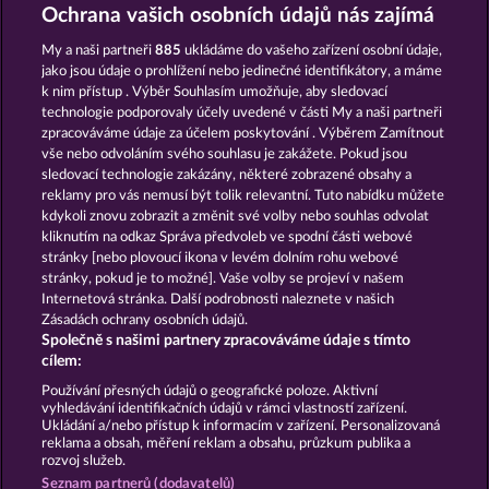
Valkyries - The Nibelung Legends
The Guardian God: Heimdall's Horn
Ochrana vašich osobních údajů nás zajímá
My a naši partneři
885
ukládáme do vašeho zařízení osobní údaje,
jako jsou údaje o prohlížení nebo jedinečné identifikátory, a máme
k nim přístup . Výběr Souhlasím umožňuje, aby sledovací
technologie podporovaly účely uvedené v části My a naši partneři
zpracováváme údaje za účelem poskytování . Výběrem Zamítnout
vše nebo odvoláním svého souhlasu je zakážete. Pokud jsou
Crystal Ball
Mighty Dragon
sledovací technologie zakázány, některé zobrazené obsahy a
reklamy pro vás nemusí být tolik relevantní. Tuto nabídku můžete
kdykoli znovu zobrazit a změnit své volby nebo souhlas odvolat
kliknutím na odkaz Správa předvoleb ve spodní části webové
Podmínky
Prohlášení o ochraně údajů
stránky [nebo plovoucí ikona v levém dolním rohu webové
stránky, pokud je to možné]. Vaše volby se projeví v našem
Kontakt
Společnost
Časté dotazy
Internetová stránka. Další podrobnosti naleznete v našich
Zásadách ochrany osobních údajů.
Společně s našimi partnery zpracováváme údaje s tímto
Partnerský program
Facebook
cílem:
Podat Žádost o Odstoupení
Používání přesných údajů o geografické poloze. Aktivní
vyhledávání identifikačních údajů v rámci vlastností zařízení.
Ukládání a/nebo přístup k informacím v zařízení. Personalizovaná
reklama a obsah, měření reklam a obsahu, průzkum publika a
rozvoj služeb.
Seznam partnerů (dodavatelů)