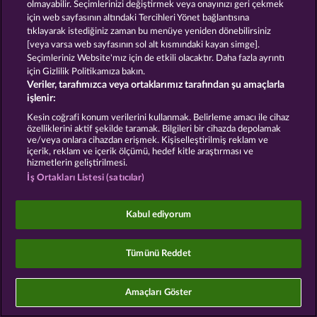
olmayabilir. Seçimlerinizi değiştirmek veya onayınızı geri çekmek
için web sayfasının altındaki Tercihleri Yönet bağlantısına
Sosyal casino oyunları sadece eğlence amaçlıdır ve
tıklayarak istediğiniz zaman bu menüye yeniden dönebilirsiniz
gerçek parayla oynanan kumar oyunlarında
[veya varsa web sayfasının sol alt kısmındaki kayan simge].
gelecekte elde edilebilecek olası başarılar üzerinde
kesinlikle hiçbir etkisi yoktur.
Seçimleriniz Website'mız için de etkili olacaktır. Daha fazla ayrıntı
©2026 Whow Games GmbH
için Gizlilik Politikamıza bakın.
Veriler, tarafımızca veya ortaklarımız tarafından şu amaçlarla
işlenir:
Kesin coğrafi konum verilerini kullanmak. Belirleme amacı ile cihaz
özelliklerini aktif şekilde taramak. Bilgileri bir cihazda depolamak
ve/veya onlara cihazdan erişmek. Kişiselleştirilmiş reklam ve
içerik, reklam ve içerik ölçümü, hedef kitle araştırması ve
hizmetlerin geliştirilmesi.
İş Ortakları Listesi (satıcılar)
Kabul ediyorum
Tümünü Reddet
Amaçları Göster