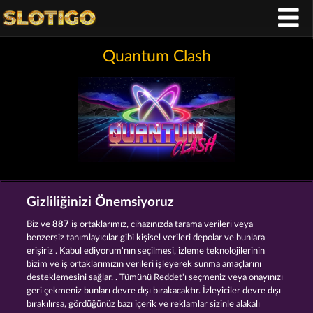
Quantum Clash
Hüküm ve Koşullar
Gizlilik Beyanı
Künye
Gizliliğinizi Önemsiyoruz
Şirket
SSS
Ortaklık programı
Facebook
Biz ve
887
iş ortaklarımız, cihazınızda tarama verileri veya
benzersiz tanımlayıcılar gibi kişisel verileri depolar ve bunlara
erişiriz . Kabul ediyorum'nın seçilmesi, izleme teknolojilerinin
İptal talebini gönder
bizim ve iş ortaklarımızın verileri işleyerek sunma amaçlarını
desteklemesini sağlar. . Tümünü Reddet'ı seçmeniz veya onayınızı
geri çekmeniz bunları devre dışı bırakacaktır. İzleyiciler devre dışı
bırakılırsa, gördüğünüz bazı içerik ve reklamlar sizinle alakalı