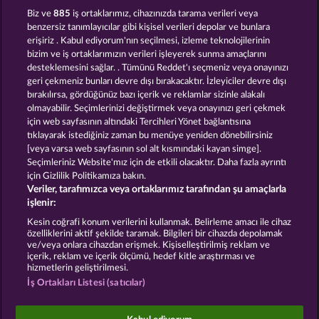
Black Beauty
King of the Jungle
Biz ve
885
iş ortaklarımız, cihazınızda tarama verileri veya
benzersiz tanımlayıcılar gibi kişisel verileri depolar ve bunlara
erişiriz . Kabul ediyorum'nın seçilmesi, izleme teknolojilerinin
bizim ve iş ortaklarımızın verileri işleyerek sunma amaçlarını
desteklemesini sağlar. . Tümünü Reddet'ı seçmeniz veya onayınızı
geri çekmeniz bunları devre dışı bırakacaktır. İzleyiciler devre dışı
bırakılırsa, gördüğünüz bazı içerik ve reklamlar sizinle alakalı
olmayabilir. Seçimlerinizi değiştirmek veya onayınızı geri çekmek
Night Wolves
Cutie Cat
için web sayfasının altındaki Tercihleri Yönet bağlantısına
tıklayarak istediğiniz zaman bu menüye yeniden dönebilirsiniz
[veya varsa web sayfasının sol alt kısmındaki kayan simge].
Hüküm ve Koşullar
Gizlilik Beyanı
Künye
Seçimleriniz Website'mız için de etkili olacaktır. Daha fazla ayrıntı
için Gizlilik Politikamıza bakın.
Veriler, tarafımızca veya ortaklarımız tarafından şu amaçlarla
Şirket
SSS
Ortaklık programı
Facebook
işlenir:
İptal talebini gönder
Kesin coğrafi konum verilerini kullanmak. Belirleme amacı ile cihaz
özelliklerini aktif şekilde taramak. Bilgileri bir cihazda depolamak
ve/veya onlara cihazdan erişmek. Kişiselleştirilmiş reklam ve
içerik, reklam ve içerik ölçümü, hedef kitle araştırması ve
hizmetlerin geliştirilmesi.
İş Ortakları Listesi (satıcılar)
Sosyal casino oyunları sadece eğlence amaçlıdır ve
gerçek parayla oynanan kumar oyunlarında