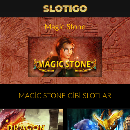
Magic Stone
MAGIC STONE GIBI SLOTLAR