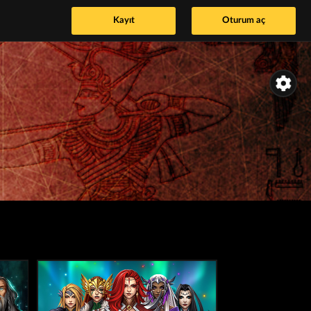
Kayıt
Oturum aç