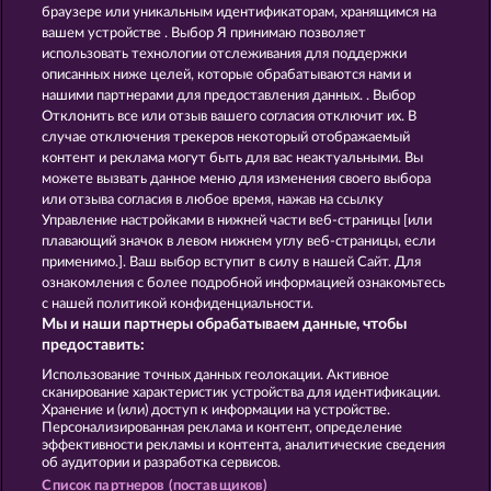
Jack Potter & the Book of Dynasties 6
Ramses Book
браузере или уникальным идентификаторам, хранящимся на
вашем устройстве . Выбор Я принимаю позволяет
использовать технологии отслеживания для поддержки
описанных ниже целей, которые обрабатываются нами и
нашими партнерами для предоставления данных. . Выбор
Отклонить все или отзыв вашего согласия отключит их. В
случае отключения трекеров некоторый отображаемый
контент и реклама могут быть для вас неактуальными. Вы
Jack Potter and the Book of Dynasties
Cleopatra's Crown
можете вызвать данное меню для изменения своего выбора
или отзыва согласия в любое время, нажав на ссылку
Управление настройками в нижней части веб-страницы [или
плавающий значок в левом нижнем углу веб-страницы, если
Правила
КОНФИДЕНЦИАЛЬНОСТЬ
применимо.]. Ваш выбор вступит в силу в нашей Сайт. Для
ознакомления с более подробной информацией ознакомьтесь
О компании
Компания
ЧаВо
с нашей политикой конфиденциальности.
Мы и наши партнеры обрабатываем данные, чтобы
Партнерская программа
Facebook
предоставить:
Использование точных данных геолокации. Активное
Отправить Запрос об Отказе
сканирование характеристик устройства для идентификации.
Хранение и (или) доступ к информации на устройстве.
Персонализированная реклама и контент, определение
эффективности рекламы и контента, аналитические сведения
об аудитории и разработка сервисов.
Список партнеров (поставщиков)