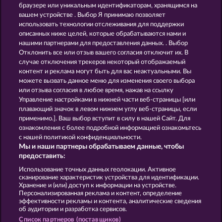
Demi Gods V
The Guardian God: Heimdall's Horn
браузере или уникальным идентификаторам, хранящимся на
вашем устройстве . Выбор Я принимаю позволяет
использовать технологии отслеживания для поддержки
описанных ниже целей, которые обрабатываются нами и
нашими партнерами для предоставления данных. . Выбор
Отклонить все или отзыв вашего согласия отключит их. В
случае отключения трекеров некоторый отображаемый
контент и реклама могут быть для вас неактуальными. Вы
Demi Gods IV - The Golden Era
Gates Of Ishtar
можете вызвать данное меню для изменения своего выбора
или отзыва согласия в любое время, нажав на ссылку
Управление настройками в нижней части веб-страницы [или
плавающий значок в левом нижнем углу веб-страницы, если
Правила
КОНФИДЕНЦИАЛЬНОСТЬ
применимо.]. Ваш выбор вступит в силу в нашей Сайт. Для
ознакомления с более подробной информацией ознакомьтесь
О компании
Компания
ЧаВо
с нашей политикой конфиденциальности.
Мы и наши партнеры обрабатываем данные, чтобы
Партнерская программа
Facebook
предоставить:
Использование точных данных геолокации. Активное
Отправить Запрос об Отказе
сканирование характеристик устройства для идентификации.
Хранение и (или) доступ к информации на устройстве.
Персонализированная реклама и контент, определение
эффективности рекламы и контента, аналитические сведения
об аудитории и разработка сервисов.
Список партнеров (поставщиков)