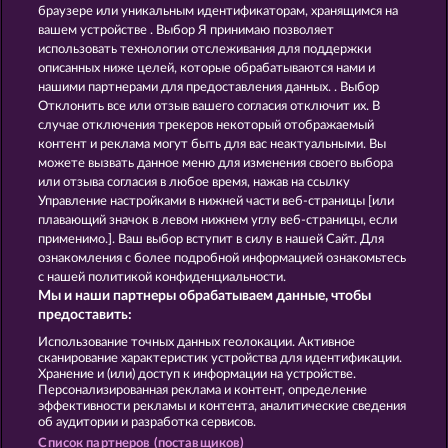
Western Jack
Mallorca Wilds
браузере или уникальным идентификаторам, хранящимся на
вашем устройстве . Выбор Я принимаю позволяет
использовать технологии отслеживания для поддержки
описанных ниже целей, которые обрабатываются нами и
нашими партнерами для предоставления данных. . Выбор
Отклонить все или отзыв вашего согласия отключит их. В
случае отключения трекеров некоторый отображаемый
контент и реклама могут быть для вас неактуальными. Вы
The Griffin
Roman Legion
можете вызвать данное меню для изменения своего выбора
или отзыва согласия в любое время, нажав на ссылку
Управление настройками в нижней части веб-страницы [или
плавающий значок в левом нижнем углу веб-страницы, если
Правила
КОНФИДЕНЦИАЛЬНОСТЬ
применимо.]. Ваш выбор вступит в силу в нашей Сайт. Для
ознакомления с более подробной информацией ознакомьтесь
О компании
Компания
ЧаВо
с нашей политикой конфиденциальности.
Мы и наши партнеры обрабатываем данные, чтобы
Партнерская программа
Facebook
предоставить:
Использование точных данных геолокации. Активное
Отправить Запрос об Отказе
сканирование характеристик устройства для идентификации.
Хранение и (или) доступ к информации на устройстве.
Персонализированная реклама и контент, определение
эффективности рекламы и контента, аналитические сведения
об аудитории и разработка сервисов.
Список партнеров (поставщиков)