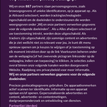
Roman Legion Xtreme
Atlas of Legends
Wij en onze
887
partners slaan persoonsgegevens, zoals
browsegegevens of unieke identificatoren, op je apparaat op . Als
je Akkoord selecteert, worden trackingtechnologieën
ingeschakeld om de doeleinden te ondersteunen die worden
weergegeven onder „Wij en onze partners verwerken gegevens
voor de volgende doeleinden”. . Als u Alles afwijzen selecteert of
uw toestemming intrekt, worden deze uitgeschakeld. Als
Super Piggy Coins
Secret Mission
trackers zijn uitgeschakeld, zijn sommige content en advertenties
die je ziet wellicht niet zo relevant voor jou. Je kunt dit menu
opnieuw openen om je keuzes te wijzigen of je toestemming op
elk moment intrekken door op de link Voorkeuren beheren onder
Algemene voorwaarden
Privacyverklaring
aan de webpagina [of het zwevende pictogram linksonder op de
webpagina, indien van toepassing] te klikken. Je selecties zullen
Colofon
Bedrijf
FAQ
overal binnen onze volgende kanalen worden doorgevoerd:
Website. Raadpleeg ons privacybeleid voor meer informatie.
Wij en onze partners verwerken gegevens voor de volgende
Partnerprogramma
Facebook
doeleinden:
Terugbetalingsverzoek indienen
Precieze geolocatiegegevens gebruiken. De apparaatkenmerken
actief scannen ter identificatie. Informatie op een apparaat
opslaan en/of openen. Gepersonaliseerde advertenties en
content, advertentie- en contentmetingen,
doelgroepenonderzoek en ontwikkeling van diensten.
Partnerlijst (derden)