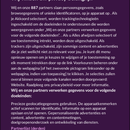
Wild Rapa Nui
Duck Shooter
Wij en onze
887
partners slaan persoonsgegevens, zoals
browsegegevens of unieke identificatoren, op je apparaat op . Als
je Akkoord selecteert, worden trackingtechnologieën
ingeschakeld om de doeleinden te ondersteunen die worden
weergegeven onder „Wij en onze partners verwerken gegevens
voor de volgende doeleinden”. . Als u Alles afwijzen selecteert of
uw toestemming intrekt, worden deze uitgeschakeld. Als
Cutie Cat
Golden Ei of Moorhuhn
trackers zijn uitgeschakeld, zijn sommige content en advertenties
die je ziet wellicht niet zo relevant voor jou. Je kunt dit menu
opnieuw openen om je keuzes te wijzigen of je toestemming op
elk moment intrekken door op de link Voorkeuren beheren onder
Algemene voorwaarden
Privacyverklaring
aan de webpagina [of het zwevende pictogram linksonder op de
webpagina, indien van toepassing] te klikken. Je selecties zullen
Colofon
Bedrijf
FAQ
overal binnen onze volgende kanalen worden doorgevoerd:
Website. Raadpleeg ons privacybeleid voor meer informatie.
Wij en onze partners verwerken gegevens voor de volgende
Partnerprogramma
Facebook
doeleinden:
Terugbetalingsverzoek indienen
Precieze geolocatiegegevens gebruiken. De apparaatkenmerken
actief scannen ter identificatie. Informatie op een apparaat
opslaan en/of openen. Gepersonaliseerde advertenties en
content, advertentie- en contentmetingen,
doelgroepenonderzoek en ontwikkeling van diensten.
Partnerlijst (derden)