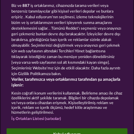
Super Piggy Coins
Fort Brave
Biz ve
887
iş ortaklarımız, cihazınızda tarama verileri veya
benzersiz tanımlayıcılar gibi kişisel verileri depolar ve bunlara
erişiriz . Kabul ediyorum'nın seçilmesi, izleme teknolojilerinin
bizim ve iş ortaklarımızın verileri işleyerek sunma amaçlarını
desteklemesini sağlar. . Tümünü Reddet'ı seçmeniz veya onayınızı
geri çekmeniz bunları devre dışı bırakacaktır. İzleyiciler devre dışı
bırakılırsa, gördüğünüz bazı içerik ve reklamlar sizinle alakalı
olmayabilir. Seçimlerinizi değiştirmek veya onayınızı geri çekmek
Balthazar
Mallorca Wilds
için web sayfasının altındaki Tercihleri Yönet bağlantısına
tıklayarak istediğiniz zaman bu menüye yeniden dönebilirsiniz
[veya varsa web sayfasının sol alt kısmındaki kayan simge].
Hüküm ve Koşullar
Gizlilik Beyanı
Künye
Seçimleriniz Website'mız için de etkili olacaktır. Daha fazla ayrıntı
için Gizlilik Politikamıza bakın.
Veriler, tarafımızca veya ortaklarımız tarafından şu amaçlarla
Şirket
SSS
Ortaklık programı
Facebook
işlenir:
İptal talebini gönder
Kesin coğrafi konum verilerini kullanmak. Belirleme amacı ile cihaz
özelliklerini aktif şekilde taramak. Bilgileri bir cihazda depolamak
ve/veya onlara cihazdan erişmek. Kişiselleştirilmiş reklam ve
içerik, reklam ve içerik ölçümü, hedef kitle araştırması ve
hizmetlerin geliştirilmesi.
İş Ortakları Listesi (satıcılar)
Sosyal casino oyunları sadece eğlence amaçlıdır ve
gerçek parayla oynanan kumar oyunlarında