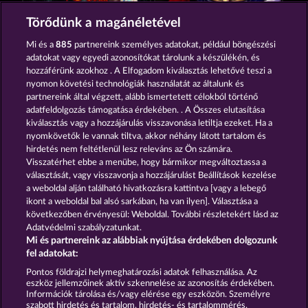
Crystal Ball
Creatures of the Night
Törődünk a magánéletével
Mi és a
885
partnereink személyes adatokat, például böngészési
adatokat vagy egyedi azonosítókat tárolunk a készülékén, és
hozzáférünk azokhoz . A Elfogadom kiválasztás lehetővé teszi a
nyomon követési technológiák használatát az általunk és
partnereink által végzett, alább ismertetett célokból történő
adatfeldolgozás támogatása érdekében. . A Összes elutasítása
Mighty Dragon
The Griffin
kiválasztás vagy a hozzájárulás visszavonása letiltja ezeket. Ha a
nyomkövetők le vannak tiltva, akkor néhány látott tartalom és
hirdetés nem feltétlenül lesz releváns az Ön számára.
Visszatérhet ebbe a menübe, hogy bármikor megváltoztassa a
Részvételi feltételek
választását, vagy visszavonja a hozzájárulást Beállítások kezelése
a weboldal alján található hivatkozásra kattintva [vagy a lebegő
Adatkezelési tájékoztató
Impresszum
ikont a weboldal bal alsó sarkában, ha van ilyen]. Választása a
következőben érvényesül: Weboldal. További részletekért lásd az
Adatvédelmi szabályzatunkat.
A cég
GYIK
Partnerprogram
Facebook
Mi és partnereink az alábbiak nyújtása érdekében dolgozunk
fel adatokat:
Visszavonási kérelem benyújtása
Pontos földrajzi helymeghatározási adatok felhasználása. Az
eszköz jellemzőinek aktív szkennelése az azonosítás érdekében.
Információk tárolása és/vagy elérése egy eszközön. Személyre
szabott hirdetés és tartalom, hirdetés- és tartalommérés,