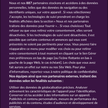
Nous et nos
887
partenaires stockons et accédons à des données
Black Beauty
Cutie Cat
personnelles, telles que des données de navigation ou des
identifiants uniques, sur votre appareil . Si vous sélectionnez
J'accepte, les technologies de suivi prendront en charge les
finalités affichées dans la section « Nous et nos partenaires
traitons des données pour fournir ». . Si vous choisissez Tout
refuser ou que vous retirez votre consentement, elles seront
désactivées. Si les technologies de suivi sont désactivées, il est
possible que certains contenus et annonces qui vous sont
Atlantic Wilds
Beautiful Nature
présentés ne soient pas pertinents pour vous. Vous pouvez faire
réapparaître ce menu pour modifier vos choix ou pour retirer
votre consentement à tout moment en cliquant sur le lien Gérer
mes préférences en bas de page [ou l'icône flottante en bas à
CGU
Charte de confidentialité
gauche de la page Web, le cas échéant]. Les choix que vous avez
fait aurons un effet sur notre ou nos Site Web. Pour plus
Mentions légales
Société
FAQ
d’informations, reportez-vous à notre politique de confidentialité.
Nos équipes ainsi que nos partenaires externes, traitent des
Programme d'affiliation
Facebook
données selon les finalités suivantes :
Utiliser des données de géolocalisation précises. Analyser
Envoyer la demande de rétractation
activement les caractéristiques de l’appareil pour l’identification.
Conserver et/ou accéder à des informations sur un appareil.
Publicités et contenu personnalisés, mesure de performance des
publicités et du contenu, études d’audience et développement de
services.