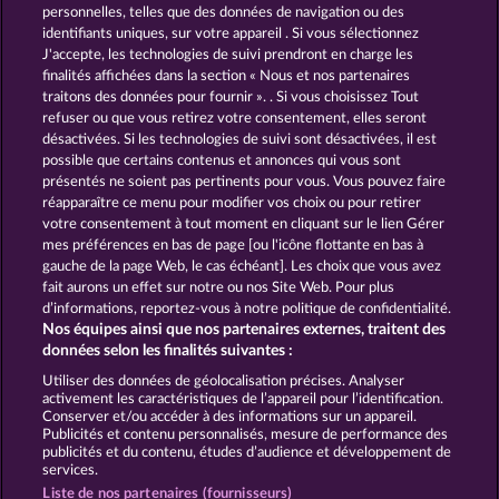
Black Beauty
King of the Jungle
personnelles, telles que des données de navigation ou des
identifiants uniques, sur votre appareil . Si vous sélectionnez
J'accepte, les technologies de suivi prendront en charge les
finalités affichées dans la section « Nous et nos partenaires
traitons des données pour fournir ». . Si vous choisissez Tout
refuser ou que vous retirez votre consentement, elles seront
désactivées. Si les technologies de suivi sont désactivées, il est
possible que certains contenus et annonces qui vous sont
Wild Rapa Nui
Golden Ei of Moorhuhn
présentés ne soient pas pertinents pour vous. Vous pouvez faire
réapparaître ce menu pour modifier vos choix ou pour retirer
votre consentement à tout moment en cliquant sur le lien Gérer
mes préférences en bas de page [ou l'icône flottante en bas à
CGU
Charte de confidentialité
gauche de la page Web, le cas échéant]. Les choix que vous avez
fait aurons un effet sur notre ou nos Site Web. Pour plus
Mentions légales
Société
FAQ
d’informations, reportez-vous à notre politique de confidentialité.
Nos équipes ainsi que nos partenaires externes, traitent des
Programme d'affiliation
Facebook
données selon les finalités suivantes :
Utiliser des données de géolocalisation précises. Analyser
Envoyer la demande de rétractation
activement les caractéristiques de l’appareil pour l’identification.
Conserver et/ou accéder à des informations sur un appareil.
Publicités et contenu personnalisés, mesure de performance des
publicités et du contenu, études d’audience et développement de
services.
Liste de nos partenaires (fournisseurs)