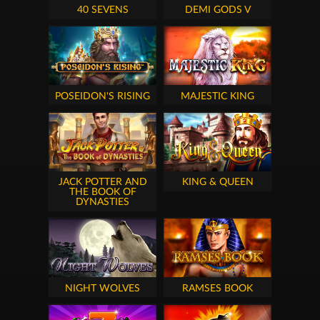
40 SEVENS
DEMI GODS V
POSEIDON'S RISING
MAJESTIC KING
JACK POTTER AND
KING & QUEEN
THE BOOK OF
DYNASTIES
NIGHT WOLVES
RAMSES BOOK