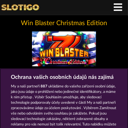
Win Blaster Christmas Edition
Ochrana vašich osobních údajů nás zajímá
Podmínky
Prohlášení o ochraně údajů
My a naši partneři
887
ukládáme do vašeho zařízení osobní údaje,
Kontakt
Společnost
Časté dotazy
jako jsou údaje o prohlížení nebo jedinečné identifikátory, a máme
k nim přístup . Výběr Souhlasím umožňuje, aby sledovací
technologie podporovaly účely uvedené v části My a naši partneři
Partnerský program
Facebook
zpracováváme údaje za účelem poskytování . Výběrem Zamítnout
vše nebo odvoláním svého souhlasu je zakážete. Pokud jsou
Podat Žádost o Odstoupení
sledovací technologie zakázány, některé zobrazené obsahy a
reklamy pro vás nemusí být tolik relevantní. Tuto nabídku můžete