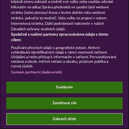
kdykoli znovu zobrazit a změnit své volby nebo souhlas odvolat
kliknutím na odkaz Správa předvoleb ve spodní části webové
stránky [nebo plovoucí ikona v levém dolním rohu webové
stránky, pokud je to možné]. Vaše volby se projeví v našem
Sociální kasinové hry jsou určeny výhradně k
Internetová stránka. Další podrobnosti naleznete v našich
zábavním účelům a nemají vůbec žádný vliv na
Zásadách ochrany osobních údajů.
možné budoucí úspěchy v oblasti hazardu se
Společně s našimi partnery zpracováváme údaje s tímto
skutečnými penězi.
cílem:
©2026 Whow Games GmbH
Používání přesných údajů o geografické poloze. Aktivní
vyhledávání identifikačních údajů v rámci vlastností zařízení.
Ukládání a/nebo přístup k informacím v zařízení. Personalizovaná
reklama a obsah, měření reklam a obsahu, průzkum publika a
rozvoj služeb.
Seznam partnerů (dodavatelů)
Souhlasím
Zamítnout vše
Zobrazit účely