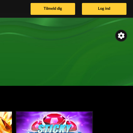
Tilmeld dig
Log ind