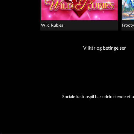
Wild Rubies
Froot
Vilkår og betingelser
Sociale kasinospil har udelukkende et u