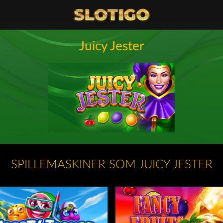
Juicy Jester
SPILLEMASKINER SOM JUICY JESTER