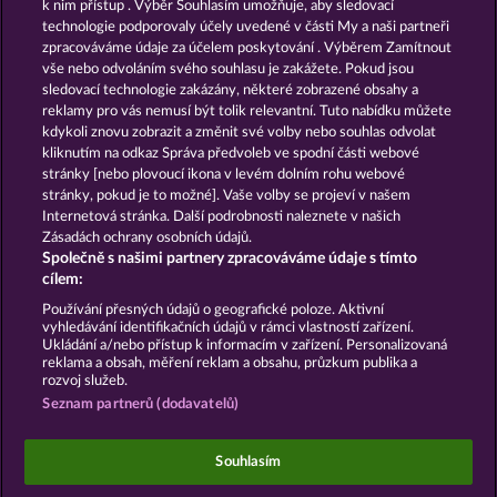
k nim přístup . Výběr Souhlasím umožňuje, aby sledovací
technologie podporovaly účely uvedené v části My a naši partneři
GOLDEN EI OF
FOREVER
zpracováváme údaje za účelem poskytování . Výběrem Zamítnout
MOORHUHN
DIAMONDS
vše nebo odvoláním svého souhlasu je zakážete. Pokud jsou
sledovací technologie zakázány, některé zobrazené obsahy a
Zobrazit všechny hry
reklamy pro vás nemusí být tolik relevantní. Tuto nabídku můžete
kdykoli znovu zobrazit a změnit své volby nebo souhlas odvolat
kliknutím na odkaz Správa předvoleb ve spodní části webové
Podmínky
Prohlášení o ochraně údajů
stránky [nebo plovoucí ikona v levém dolním rohu webové
stránky, pokud je to možné]. Vaše volby se projeví v našem
Kontakt
Společnost
Časté dotazy
Internetová stránka. Další podrobnosti naleznete v našich
Zásadách ochrany osobních údajů.
Společně s našimi partnery zpracováváme údaje s tímto
Partnerský program
Facebook
cílem:
Podat Žádost o Odstoupení
Používání přesných údajů o geografické poloze. Aktivní
vyhledávání identifikačních údajů v rámci vlastností zařízení.
Ukládání a/nebo přístup k informacím v zařízení. Personalizovaná
reklama a obsah, měření reklam a obsahu, průzkum publika a
rozvoj služeb.
Seznam partnerů (dodavatelů)
Sociální kasinové hry jsou určeny výhradně k
zábavním účelům a nemají vůbec žádný vliv na
Souhlasím
možné budoucí úspěchy v oblasti hazardu se
skutečnými penězi.