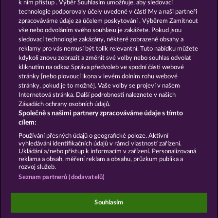
k nim přístup . Výběr Souhlasím umožňuje, aby sledovací
technologie podporovaly účely uvedené v části My a naši partneři
GOLDEN EI OF
FOREVER
zpracováváme údaje za účelem poskytování . Výběrem Zamítnout
MOORHUHN
DIAMONDS
vše nebo odvoláním svého souhlasu je zakážete. Pokud jsou
sledovací technologie zakázány, některé zobrazené obsahy a
Zobrazit všechny hry
reklamy pro vás nemusí být tolik relevantní. Tuto nabídku můžete
kdykoli znovu zobrazit a změnit své volby nebo souhlas odvolat
kliknutím na odkaz Správa předvoleb ve spodní části webové
Podmínky
Prohlášení o ochraně údajů
stránky [nebo plovoucí ikona v levém dolním rohu webové
stránky, pokud je to možné]. Vaše volby se projeví v našem
Kontakt
Společnost
Časté dotazy
Internetová stránka. Další podrobnosti naleznete v našich
Zásadách ochrany osobních údajů.
Společně s našimi partnery zpracováváme údaje s tímto
Partnerský program
Facebook
cílem:
Podat Žádost o Odstoupení
Používání přesných údajů o geografické poloze. Aktivní
vyhledávání identifikačních údajů v rámci vlastností zařízení.
Ukládání a/nebo přístup k informacím v zařízení. Personalizovaná
reklama a obsah, měření reklam a obsahu, průzkum publika a
rozvoj služeb.
Seznam partnerů (dodavatelů)
Sociální kasinové hry jsou určeny výhradně k
zábavním účelům a nemají vůbec žádný vliv na
Souhlasím
možné budoucí úspěchy v oblasti hazardu se
skutečnými penězi.