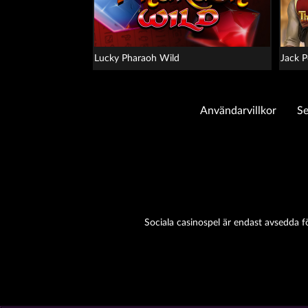
Lucky Pharaoh Wild
Jack P
Användarvillkor
Se
Sociala casinospel är endast avsedda f