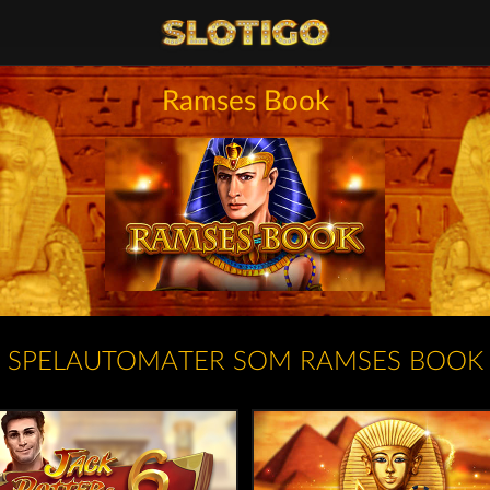
Ramses Book
SPELAUTOMATER SOM RAMSES BOOK