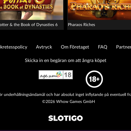
otter & the Book of Dynasties 6
Pharaos Riches
kretesspolicy
Avtryck
Om Företaget
FAQ
Partne
Skicka in en begäran om att ångra köpet
ör underhållningsändamål och har absolut inget inflytande på eventuell fr
©2026 Whow Games GmbH