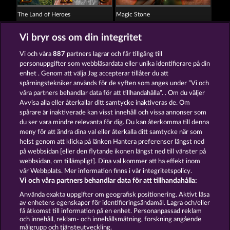
The Land of Heroes
Magic Stone
Vi bryr oss om din integritet
Vi och våra
887
partners lagrar och får tillgång till
personuppgifter som webbläsardata eller unika identifierare på din
enhet . Genom att välja Jag accepterar tillåter du att
spårningstekniker används för de syften som anges under ”Vi och
Gates Of Ishtar
The Griffin
våra partners behandlar data för att tillhandahålla”. . Om du väljer
Avvisa alla eller återkallar ditt samtycke inaktiveras de. Om
spårare är inaktiverade kan visst innehåll och vissa annonser som
du ser vara mindre relevanta för dig. Du kan återkomma till denna
Användarvillkor
Sekretesspolicy
Avtryck
meny för att ändra dina val eller återkalla ditt samtycke när som
helst genom att klicka på länken Hantera preferenser längst ned
Om Företaget
FAQ
Partnerprogram
på webbsidan [eller den flytande ikonen längst ned till vänster på
webbsidan, om tillämpligt]. Dina val kommer att ha effekt inom
Facebook
vår Webbplats. Mer information finns i vår integritetspolicy.
Vi och våra partners behandlar data för att tillhandahålla:
Skicka in en begäran om att ångra köpet
Använda exakta uppgifter om geografisk positionering. Aktivt läsa
av enhetens egenskaper för identifieringsändamål. Lagra och/eller
få åtkomst till information på en enhet. Personanpassad reklam
och innehåll, reklam- och innehållsmätning, forskning angående
målgrupp och tjänsteutveckling.