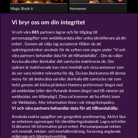
Magic Book 6
Horsemen
Vi bryr oss om din integritet
Vi och våra
885
partners lagrar och får tillgång till
personuppgifter som webbläsardata eller unika identifierare på din
enhet . Genom att välja Jag accepterar tillåter du att
spårningstekniker används för de syften som anges under ”Vi och
Magic Book
Gates of Persia
våra partners behandlar data för att tillhandahålla”. . Om du väljer
Avvisa alla eller återkallar ditt samtycke inaktiveras de. Om
spårare är inaktiverade kan visst innehåll och vissa annonser som
du ser vara mindre relevanta för dig. Du kan återkomma till denna
Användarvillkor
Sekretesspolicy
Avtryck
meny för att ändra dina val eller återkalla ditt samtycke när som
helst genom att klicka på länken Hantera preferenser längst ned
Om Företaget
FAQ
Partnerprogram
på webbsidan [eller den flytande ikonen längst ned till vänster på
webbsidan, om tillämpligt]. Dina val kommer att ha effekt inom
Facebook
vår Webbplats. Mer information finns i vår integritetspolicy.
Vi och våra partners behandlar data för att tillhandahålla:
Skicka in en begäran om att ångra köpet
Använda exakta uppgifter om geografisk positionering. Aktivt läsa
av enhetens egenskaper för identifieringsändamål. Lagra och/eller
få åtkomst till information på en enhet. Personanpassad reklam
och innehåll, reklam- och innehållsmätning, forskning angående
målgrupp och tjänsteutveckling.