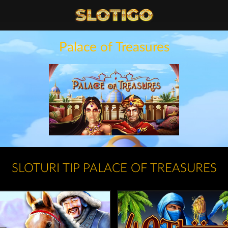
Palace of Treasures
SLOTURI TIP PALACE OF TREASURES