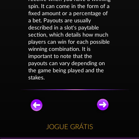
spin. It can come in the form of a
fixed amount or a percentage of
a bet. Payouts are usually
described in a slot's paytable
section, which details how much
players can win for each possible
winning combination. It is
important to note that the
payouts can vary depending on
the game being played and the
stakes.
JOGUE GRÁTIS