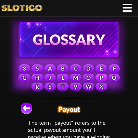
3
5
A
B
C
D
E
F
G
H
J
L
M
O
P
Q
R
S
T
V
W
X
Payout
The term "payout" refers to the
actual payout amount you'll
receive when you have a winning