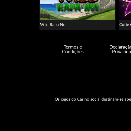
Wild Rapa Nui
Cutie 
Termos e
Declaraçã
Condições
Privacid
Os jogos do Casino social destinam-se ape