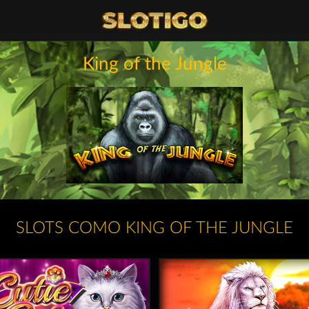
King of the Jungle
SLOTS COMO KING OF THE JUNGLE