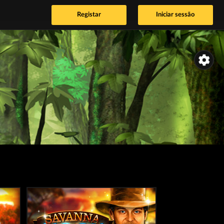
Registar
Iniciar sessão