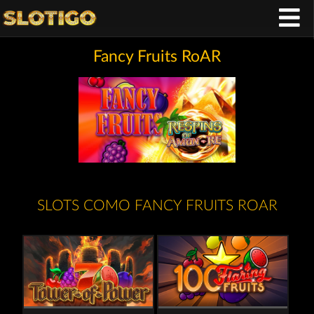
Fancy Fruits RoAR
SLOTS COMO FANCY FRUITS ROAR