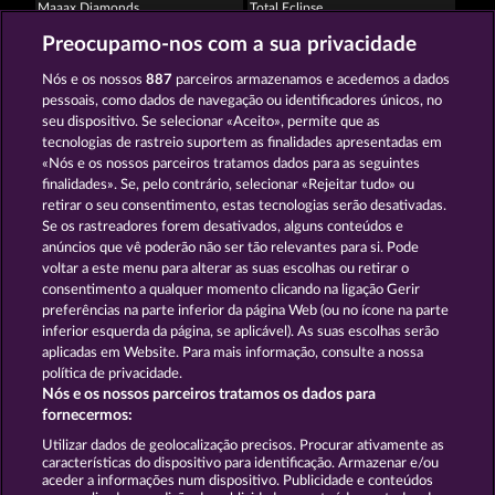
Maaax Diamonds
Total Eclipse
Preocupamo-nos com a sua privacidade
Nós e os nossos
887
parceiros armazenamos e acedemos a dados
pessoais, como dados de navegação ou identificadores únicos, no
seu dispositivo. Se selecionar «Aceito», permite que as
tecnologias de rastreio suportem as finalidades apresentadas em
«Nós e os nossos parceiros tratamos dados para as seguintes
100 Flaring Fruits
Super Duper Cherry
finalidades». Se, pelo contrário, selecionar «Rejeitar tudo» ou
retirar o seu consentimento, estas tecnologias serão desativadas.
Se os rastreadores forem desativados, alguns conteúdos e
Termos e Condições
anúncios que vê poderão não ser tão relevantes para si. Pode
voltar a este menu para alterar as suas escolhas ou retirar o
consentimento a qualquer momento clicando na ligação Gerir
Declaração de Privacidade
Marca
preferências na parte inferior da página Web (ou no ícone na parte
inferior esquerda da página, se aplicável). As suas escolhas serão
Empresa
Perguntas frequentes
aplicadas em Website. Para mais informação, consulte a nossa
política de privacidade.
Nós e os nossos parceiros tratamos os dados para
Programa de parceiros afiliados
Facebook
fornecermos:
Enviar pedido de rescisão
Utilizar dados de geolocalização precisos. Procurar ativamente as
características do dispositivo para identificação. Armazenar e/ou
aceder a informações num dispositivo. Publicidade e conteúdos