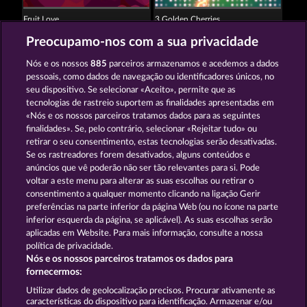
Fruit Love
3 Golden Cherries
Preocupamo-nos com a sua privacidade
Nós e os nossos
885
parceiros armazenamos e acedemos a dados
pessoais, como dados de navegação ou identificadores únicos, no
seu dispositivo. Se selecionar «Aceito», permite que as
tecnologias de rastreio suportem as finalidades apresentadas em
«Nós e os nossos parceiros tratamos dados para as seguintes
Back to the Fruits
Explodiac RHFP
finalidades». Se, pelo contrário, selecionar «Rejeitar tudo» ou
retirar o seu consentimento, estas tecnologias serão desativadas.
Se os rastreadores forem desativados, alguns conteúdos e
Termos e Condições
anúncios que vê poderão não ser tão relevantes para si. Pode
voltar a este menu para alterar as suas escolhas ou retirar o
consentimento a qualquer momento clicando na ligação Gerir
Declaração de Privacidade
Marca
preferências na parte inferior da página Web (ou no ícone na parte
inferior esquerda da página, se aplicável). As suas escolhas serão
Empresa
Perguntas frequentes
aplicadas em Website. Para mais informação, consulte a nossa
política de privacidade.
Nós e os nossos parceiros tratamos os dados para
Programa de parceiros afiliados
Facebook
fornecermos:
Enviar pedido de rescisão
Utilizar dados de geolocalização precisos. Procurar ativamente as
características do dispositivo para identificação. Armazenar e/ou