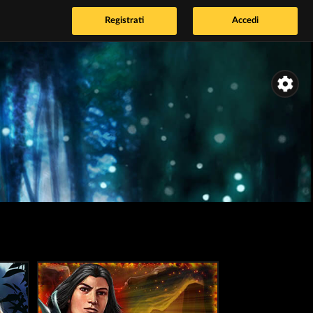
Registrati
Accedi