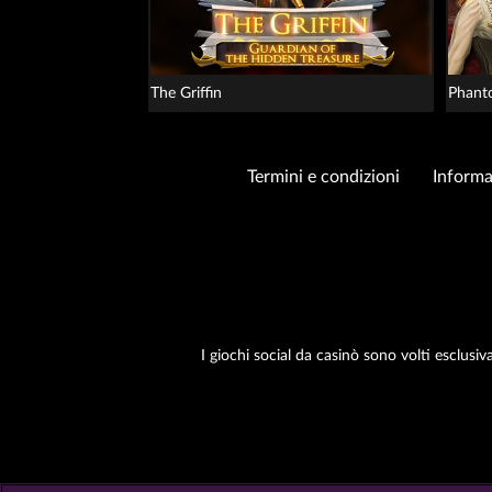
The Griffin
Phant
Termini e condizioni
Informa
I giochi social da casinò sono volti esclusi