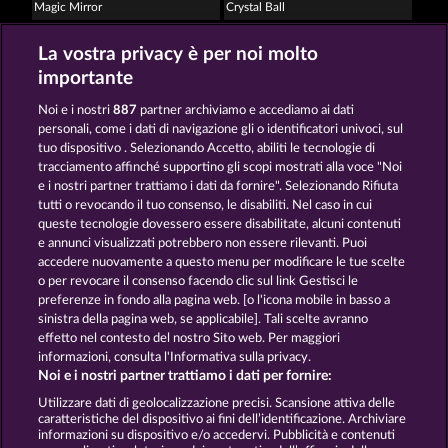
Magic Mirror
Crystal Ball
La vostra privacy è per noi molto
importante
Noi e i nostri
887
partner archiviamo e accediamo ai dati
personali, come i dati di navigazione gli o identificatori univoci, sul
tuo dispositivo . Selezionando Accetto, abiliti le tecnologie di
Creatures of the Night
The Guardian God: Heimdall's Horn
tracciamento affinché supportino gli scopi mostrati alla voce "Noi
e i nostri partner trattiamo i dati da fornire". Selezionando Rifiuta
tutti o revocando il tuo consenso, le disabiliti. Nel caso in cui
Termini e condizioni
queste tecnologie dovessero essere disabilitate, alcuni contenuti
e annunci visualizzati potrebbero non essere rilevanti. Puoi
accedere nuovamente a questo menu per modificare le tue scelte
Informativa sulla privacy
Note legali
o per revocare il consenso facendo clic sul link Gestisci le
preferenze in fondo alla pagina web. [o l'icona mobile in basso a
Società
FAQ
Programma di affiliazione
sinistra della pagina web, se applicabile]. Tali scelte avranno
effetto nel contesto del nostro Sito web. Per maggiori
Facebook
informazioni, consulta l'Informativa sulla privacy.
Noi e i nostri partner trattiamo i dati per fornire:
Invia richiesta di recesso
Utilizzare dati di geolocalizzazione precisi. Scansione attiva delle
caratteristiche del dispositivo ai fini dell’identificazione. Archiviare
informazioni su dispositivo e/o accedervi. Pubblicità e contenuti