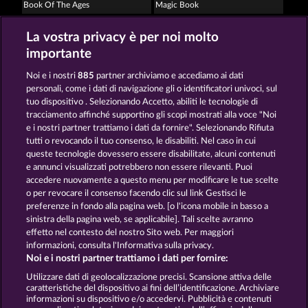
Book Of The Ages
Magic Book
La vostra privacy è per noi molto
importante
Noi e i nostri
885
partner archiviamo e accediamo ai dati
personali, come i dati di navigazione gli o identificatori univoci, sul
tuo dispositivo . Selezionando Accetto, abiliti le tecnologie di
Palace of Treasures
Balthazar
tracciamento affinché supportino gli scopi mostrati alla voce "Noi
e i nostri partner trattiamo i dati da fornire". Selezionando Rifiuta
tutti o revocando il tuo consenso, le disabiliti. Nel caso in cui
Termini e condizioni
queste tecnologie dovessero essere disabilitate, alcuni contenuti
e annunci visualizzati potrebbero non essere rilevanti. Puoi
accedere nuovamente a questo menu per modificare le tue scelte
Informativa sulla privacy
Note legali
o per revocare il consenso facendo clic sul link Gestisci le
preferenze in fondo alla pagina web. [o l'icona mobile in basso a
Società
FAQ
Programma di affiliazione
sinistra della pagina web, se applicabile]. Tali scelte avranno
effetto nel contesto del nostro Sito web. Per maggiori
Facebook
informazioni, consulta l'Informativa sulla privacy.
Noi e i nostri partner trattiamo i dati per fornire:
Invia richiesta di recesso
Utilizzare dati di geolocalizzazione precisi. Scansione attiva delle
caratteristiche del dispositivo ai fini dell’identificazione. Archiviare
informazioni su dispositivo e/o accedervi. Pubblicità e contenuti