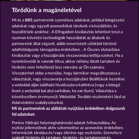
Beautiful Nature
Golden Ei of Moorhuhn
Törődünk a magánéletével
Mi és a
885
partnereink személyes adatokat, például böngészési
adatokat vagy egyedi azonosítókat tárolunk a készülékén, és
hozzáférünk azokhoz . A Elfogadom kiválasztás lehetővé teszi a
nyomon követési technológiák használatát az általunk és
partnereink által végzett, alább ismertetett célokból történő
adatfeldolgozás támogatása érdekében. . A Összes elutasítása
Majestic King
Atlantic Wilds
kiválasztás vagy a hozzájárulás visszavonása letiltja ezeket. Ha a
nyomkövetők le vannak tiltva, akkor néhány látott tartalom és
hirdetés nem feltétlenül lesz releváns az Ön számára.
Visszatérhet ebbe a menübe, hogy bármikor megváltoztassa a
Részvételi feltételek
választását, vagy visszavonja a hozzájárulást Beállítások kezelése
a weboldal alján található hivatkozásra kattintva [vagy a lebegő
Adatkezelési tájékoztató
Impresszum
ikont a weboldal bal alsó sarkában, ha van ilyen]. Választása a
következőben érvényesül: Weboldal. További részletekért lásd az
Adatvédelmi szabályzatunkat.
A cég
GYIK
Partnerprogram
Facebook
Mi és partnereink az alábbiak nyújtása érdekében dolgozunk
fel adatokat:
Visszavonási kérelem benyújtása
Pontos földrajzi helymeghatározási adatok felhasználása. Az
eszköz jellemzőinek aktív szkennelése az azonosítás érdekében.
Információk tárolása és/vagy elérése egy eszközön. Személyre
szabott hirdetés és tartalom, hirdetés- és tartalommérés,