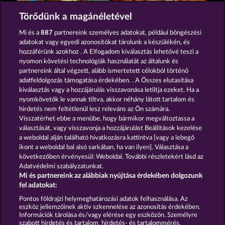
Jack Potter and the Book of Teos
Ramses Book
Törődünk a magánéletével
Mi és a
887
partnereink személyes adatokat, például böngészési
adatokat vagy egyedi azonosítókat tárolunk a készülékén, és
hozzáférünk azokhoz . A Elfogadom kiválasztás lehetővé teszi a
nyomon követési technológiák használatát az általunk és
partnereink által végzett, alább ismertetett célokból történő
adatfeldolgozás támogatása érdekében. . A Összes elutasítása
Jack Potter and the Book of Dynasties
Lucky Pharaoh Wild
kiválasztás vagy a hozzájárulás visszavonása letiltja ezeket. Ha a
nyomkövetők le vannak tiltva, akkor néhány látott tartalom és
hirdetés nem feltétlenül lesz releváns az Ön számára.
Visszatérhet ebbe a menübe, hogy bármikor megváltoztassa a
Részvételi feltételek
választását, vagy visszavonja a hozzájárulást Beállítások kezelése
a weboldal alján található hivatkozásra kattintva [vagy a lebegő
Adatkezelési tájékoztató
Impresszum
ikont a weboldal bal alsó sarkában, ha van ilyen]. Választása a
következőben érvényesül: Weboldal. További részletekért lásd az
Adatvédelmi szabályzatunkat.
A cég
GYIK
Partnerprogram
Facebook
Mi és partnereink az alábbiak nyújtása érdekében dolgozunk
fel adatokat:
Visszavonási kérelem benyújtása
Pontos földrajzi helymeghatározási adatok felhasználása. Az
eszköz jellemzőinek aktív szkennelése az azonosítás érdekében.
Információk tárolása és/vagy elérése egy eszközön. Személyre
szabott hirdetés és tartalom, hirdetés- és tartalommérés,