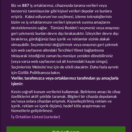
Royal Seven Ultra
Wild Rubies
Biz ve
887
iş ortaklarımız, cihazınızda tarama verileri veya
benzersiz tanımlayıcılar gibi kişisel verileri depolar ve bunlara
erişiriz . Kabul ediyorum'nın seçilmesi, izleme teknolojilerinin
bizim ve iş ortaklarımızın verileri işleyerek sunma amaçlarını
desteklemesini sağlar. . Tümünü Reddet'ı seçmeniz veya onayınızı
geri çekmeniz bunları devre dışı bırakacaktır. İzleyiciler devre dışı
bırakılırsa, gördüğünüz bazı içerik ve reklamlar sizinle alakalı
olmayabilir. Seçimlerinizi değiştirmek veya onayınızı geri çekmek
Royal Seven
Sticky Diamonds
için web sayfasının altındaki Tercihleri Yönet bağlantısına
tıklayarak istediğiniz zaman bu menüye yeniden dönebilirsiniz
[veya varsa web sayfasının sol alt kısmındaki kayan simge].
Hüküm ve Koşullar
Gizlilik Beyanı
Künye
Seçimleriniz Website'mız için de etkili olacaktır. Daha fazla ayrıntı
için Gizlilik Politikamıza bakın.
Veriler, tarafımızca veya ortaklarımız tarafından şu amaçlarla
Şirket
SSS
Ortaklık programı
Facebook
işlenir:
İptal talebini gönder
Kesin coğrafi konum verilerini kullanmak. Belirleme amacı ile cihaz
özelliklerini aktif şekilde taramak. Bilgileri bir cihazda depolamak
ve/veya onlara cihazdan erişmek. Kişiselleştirilmiş reklam ve
içerik, reklam ve içerik ölçümü, hedef kitle araştırması ve
hizmetlerin geliştirilmesi.
İş Ortakları Listesi (satıcılar)
Sosyal casino oyunları sadece eğlence amaçlıdır ve
gerçek parayla oynanan kumar oyunlarında