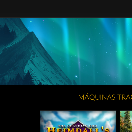
MÁQUINAS TRAG