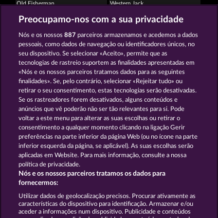
Old Fisherman
Western Jack
Preocupamo-nos com a sua privacidade
Nós e os nossos
887
parceiros armazenamos e acedemos a dados
pessoais, como dados de navegação ou identificadores únicos, no
seu dispositivo. Se selecionar «Aceito», permite que as
tecnologias de rastreio suportem as finalidades apresentadas em
«Nós e os nossos parceiros tratamos dados para as seguintes
Mallorca Wilds
Piggy Collect Multiply
finalidades». Se, pelo contrário, selecionar «Rejeitar tudo» ou
retirar o seu consentimento, estas tecnologias serão desativadas.
Se os rastreadores forem desativados, alguns conteúdos e
Termos e Condições
anúncios que vê poderão não ser tão relevantes para si. Pode
voltar a este menu para alterar as suas escolhas ou retirar o
consentimento a qualquer momento clicando na ligação Gerir
Declaração de Privacidade
Marca
preferências na parte inferior da página Web (ou no ícone na parte
inferior esquerda da página, se aplicável). As suas escolhas serão
Empresa
Perguntas frequentes
aplicadas em Website. Para mais informação, consulte a nossa
política de privacidade.
Nós e os nossos parceiros tratamos os dados para
Programa de parceiros afiliados
Facebook
fornecermos:
Enviar pedido de rescisão
Utilizar dados de geolocalização precisos. Procurar ativamente as
características do dispositivo para identificação. Armazenar e/ou
aceder a informações num dispositivo. Publicidade e conteúdos