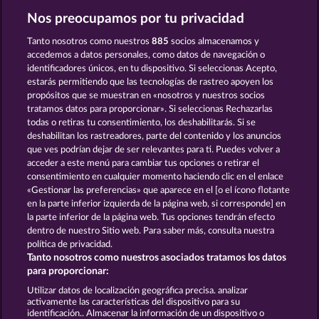
Nos preocupamos por tu privacidad
Texas Tycoon
The Griffin
Tanto nosotros como nuestros
885
socios almacenamos y
accedemos a datos personales, como datos de navegación o
identificadores únicos, en tu dispositivo. Si seleccionas Acepto,
estarás permitiendo que las tecnologías de rastreo apoyen los
propósitos que se muestran en «nosotros y nuestros socios
tratamos datos para proporcionar». Si seleccionas Rechazarlas
todas o retiras tu consentimiento, los deshabilitarás. Si se
Roman Legion
Blitz Coins
deshabilitan los rastreadores, parte del contenido y los anuncios
que ves podrían dejar de ser relevantes para ti. Puedes volver a
acceder a este menú para cambiar tus opciones o retirar el
Términos y condiciones
consentimiento en cualquier momento haciendo clic en el enlace
«Gestionar las preferencias» que aparece en el [o el ícono flotante
en la parte inferior izquierda de la página web, si corresponde] en
Declaración de privacidad
Aviso Legal
la parte inferior de la página web. Tus opciones tendrán efecto
dentro de nuestro Sitio web. Para saber más, consulta nuestra
Empresa
FAQ
Programa de afiliados
política de privacidad.
Tanto nosotros como nuestros asociados tratamos los datos
Facebook
para proporcionar:
Utilizar datos de localización geográfica precisa. analizar
Enviar solicitud de desistimiento
activamente las características del dispositivo para su
identificación.. Almacenar la información de un dispositivo o