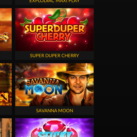
EXPLODIAC MAXI PLAY
SUPER DUPER CHERRY
SAVANNA MOON