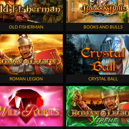
OLD FISHERMAN
BOOKS AND BULLS
ROMAN LEGION
CRYSTAL BALL