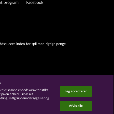
tet program
Facebook
idssucces inden for spil med rigtige penge.
:
ktivt scanne enhedskarakteristika
Jeg accepterer
r på en enhed. Tilpasset
måling, målgruppeundersøgelser og
Afvis alle