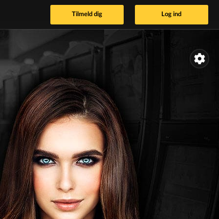
Tilmeld dig
Log ind