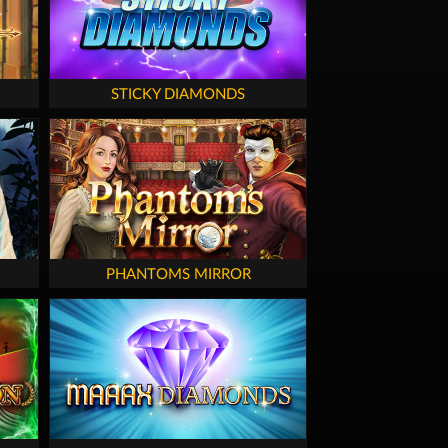
STICKY DIAMONDS
PHANTOMS MIRROR