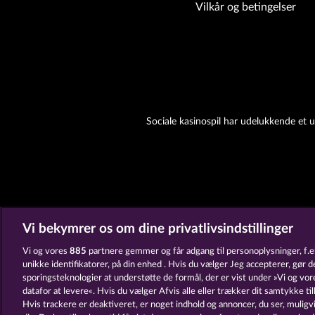
Vilkår og betingelser
Sociale kasinospil har udelukkende et u
Vi bekymrer os om dine privatlivsindstillinger
Vi og vores
885
partnere gemmer og får adgang til personoplysninger, f.e
unikke identifikatorer, på din enhed . Hvis du vælger Jeg accepterer, gør d
sporingsteknologier at understøtte de formål, der er vist under »Vi og vo
datafor at levere«. Hvis du vælger Afvis alle eller trækker dit samtykke ti
Hvis trackere er deaktiveret, er noget indhold og annoncer, du ser, muligvi