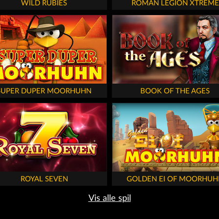
WILD RUBIES
ROMAN LEGION XTREME
SUPER DUPER MOORHUHN
BOOK OF THE AGES
ROYAL SEVEN
GOLDEN EI OF MOORHUH
Vis alle spil