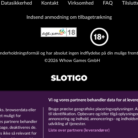
Datasikkerhed
Kontakt
Virksomhed
FAQ
Tilslut
Indsend anmodning om tilbagetrækning
nderholdningsformål og har absolut ingen indflydelse på din mulige fremt
©2026 Whow Games GmbH
Vi og vores partnere behandler data for at levere
Bruge præcise geografiske placeringsoplysninger. A
ks. browserdata eller
til identifikation. Opbevare og/eller tilgå oplysninge
et muligt for
annoncering og indhold, annoncerings- og indholds
res partnere behandler
udvikling af tjenester.
lbage, deaktiveres de.
Liste over partnere (leverandører)
s ikke så relevant for