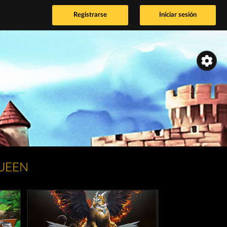
Registrarse
Iniciar sesión
UEEN