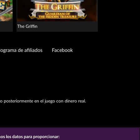
The Griffin
ograma de afiliados
Facebook
to posteriormente en el juego con dinero real.
os los datos para proporcionar: