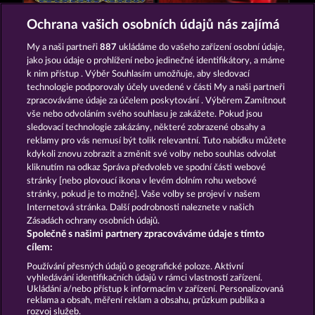
Cleopatra's Crown
Lucky Pharaoh Wild
Ochrana vašich osobních údajů nás zajímá
My a naši partneři
887
ukládáme do vašeho zařízení osobní údaje,
jako jsou údaje o prohlížení nebo jedinečné identifikátory, a máme
k nim přístup . Výběr Souhlasím umožňuje, aby sledovací
technologie podporovaly účely uvedené v části My a naši partneři
zpracováváme údaje za účelem poskytování . Výběrem Zamítnout
vše nebo odvoláním svého souhlasu je zakážete. Pokud jsou
Jack Potter and the Book of Dynasties
Ramses Book
sledovací technologie zakázány, některé zobrazené obsahy a
reklamy pro vás nemusí být tolik relevantní. Tuto nabídku můžete
kdykoli znovu zobrazit a změnit své volby nebo souhlas odvolat
kliknutím na odkaz Správa předvoleb ve spodní části webové
Podmínky
Prohlášení o ochraně údajů
stránky [nebo plovoucí ikona v levém dolním rohu webové
stránky, pokud je to možné]. Vaše volby se projeví v našem
Kontakt
Společnost
Časté dotazy
Internetová stránka. Další podrobnosti naleznete v našich
Zásadách ochrany osobních údajů.
Společně s našimi partnery zpracováváme údaje s tímto
Partnerský program
Facebook
cílem:
Podat Žádost o Odstoupení
Používání přesných údajů o geografické poloze. Aktivní
vyhledávání identifikačních údajů v rámci vlastností zařízení.
Ukládání a/nebo přístup k informacím v zařízení. Personalizovaná
reklama a obsah, měření reklam a obsahu, průzkum publika a
rozvoj služeb.