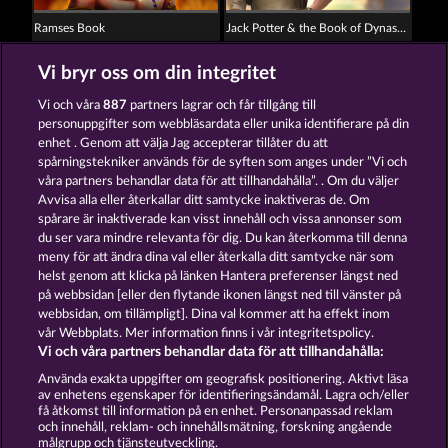
Ramses Book
Jack Potter & the Book of Dynasties 6
Vi bryr oss om din integritet
Vi och våra
887
partners lagrar och får tillgång till
personuppgifter som webbläsardata eller unika identifierare på din
enhet . Genom att välja Jag accepterar tillåter du att
spårningstekniker används för de syften som anges under ”Vi och
Lucky Pharaoh Wild
Jack Potter and the Book of Teos
våra partners behandlar data för att tillhandahålla”. . Om du väljer
Avvisa alla eller återkallar ditt samtycke inaktiveras de. Om
spårare är inaktiverade kan visst innehåll och vissa annonser som
du ser vara mindre relevanta för dig. Du kan återkomma till denna
Användarvillkor
Sekretesspolicy
Avtryck
meny för att ändra dina val eller återkalla ditt samtycke när som
helst genom att klicka på länken Hantera preferenser längst ned
Om Företaget
FAQ
Partnerprogram
på webbsidan [eller den flytande ikonen längst ned till vänster på
webbsidan, om tillämpligt]. Dina val kommer att ha effekt inom
Facebook
vår Webbplats. Mer information finns i vår integritetspolicy.
Vi och våra partners behandlar data för att tillhandahålla:
Skicka in en begäran om att ångra köpet
Använda exakta uppgifter om geografisk positionering. Aktivt läsa
av enhetens egenskaper för identifieringsändamål. Lagra och/eller
få åtkomst till information på en enhet. Personanpassad reklam
och innehåll, reklam- och innehållsmätning, forskning angående
målgrupp och tjänsteutveckling.