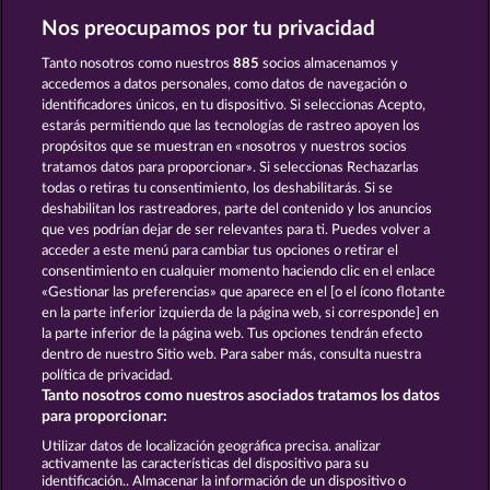
Nos preocupamos por tu privacidad
King of the Jungle
Wild Rapa Nui
Tanto nosotros como nuestros
885
socios almacenamos y
accedemos a datos personales, como datos de navegación o
identificadores únicos, en tu dispositivo. Si seleccionas Acepto,
estarás permitiendo que las tecnologías de rastreo apoyen los
propósitos que se muestran en «nosotros y nuestros socios
tratamos datos para proporcionar». Si seleccionas Rechazarlas
todas o retiras tu consentimiento, los deshabilitarás. Si se
Atlantic Wilds
Majestic King
deshabilitan los rastreadores, parte del contenido y los anuncios
que ves podrían dejar de ser relevantes para ti. Puedes volver a
acceder a este menú para cambiar tus opciones o retirar el
Términos y condiciones
consentimiento en cualquier momento haciendo clic en el enlace
«Gestionar las preferencias» que aparece en el [o el ícono flotante
en la parte inferior izquierda de la página web, si corresponde] en
Declaración de privacidad
Aviso Legal
la parte inferior de la página web. Tus opciones tendrán efecto
dentro de nuestro Sitio web. Para saber más, consulta nuestra
Empresa
FAQ
Programa de afiliados
política de privacidad.
Tanto nosotros como nuestros asociados tratamos los datos
Facebook
para proporcionar:
Utilizar datos de localización geográfica precisa. analizar
Enviar solicitud de desistimiento
activamente las características del dispositivo para su
identificación.. Almacenar la información de un dispositivo o